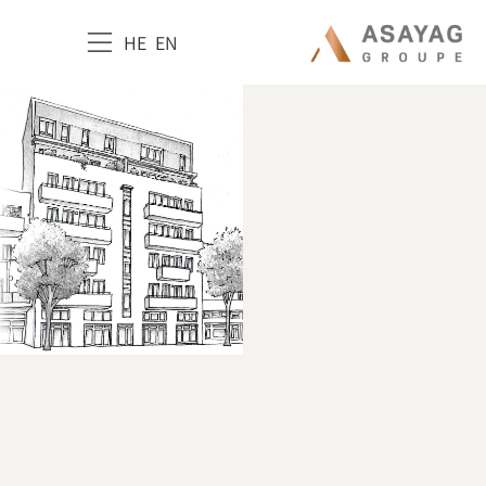
HE
EN