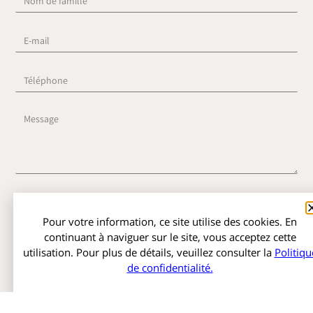
J’accepte l’utilisation de mes données pour traiter ma demande
et assurer le suivi, conformément à la
Politique de confidentialité
.
Pour votre information, ce site utilise des cookies. En
continuant à naviguer sur le site, vous acceptez cette
utilisation. Pour plus de détails, veuillez consulter la
Politiqu
Envoyer
de confidentialité.