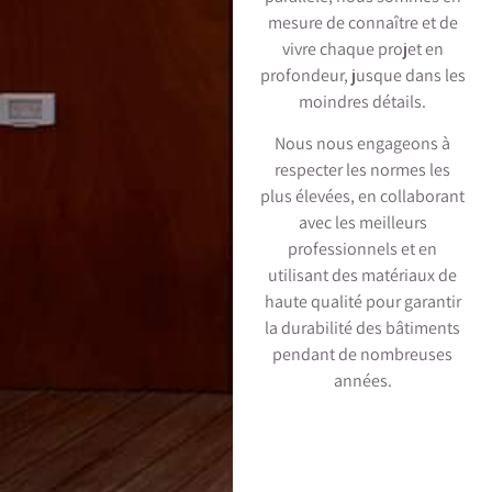
mesure de connaître et de
vivre chaque projet en
profondeur, jusque dans les
moindres détails.
Nous nous engageons à
respecter les normes les
plus élevées, en collaborant
avec les meilleurs
professionnels et en
utilisant des matériaux de
haute qualité pour garantir
la durabilité des bâtiments
pendant de nombreuses
années.