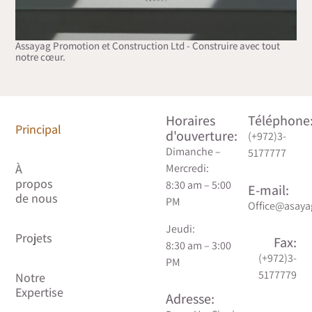
Assayag Promotion et Construction Ltd - Construire avec tout
notre cœur.
Horaires
Téléphone
Principal
d'ouverture:
(+972)3-
Contactez-
Dimanche –
5177777
nous
À
Mercredi:
propos
8:30 am – 5:00
E-mail:
de nous
Déclaration
PM
Office@asayag
d’accessibilité
Jeudi:
Projets
Fax:
8:30 am – 3:00
Politique de
(+972)3-
PM
confidentialité
5177779
Notre
Expertise
Adresse: