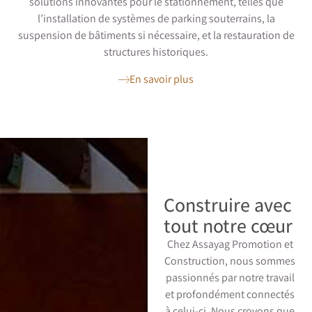
solutions innovantes pour le stationnement, telles que
l’installation de systèmes de parking souterrains, la
suspension de bâtiments si nécessaire, et la restauration de
structures historiques.
En savoir plus
Construire avec
tout notre cœur
Chez Assayag Promotion et
Construction, nous sommes
passionnés par notre travail
et profondément connectés
à celui-ci. Nous croyons que