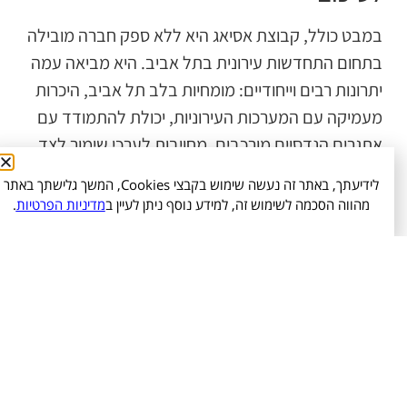
מבט כולל, קבוצת אסיאג היא ללא ספק חברה מובילה
תחום התחדשות עירונית בתל אביב. היא מביאה עמה
תרונות רבים וייחודיים: מומחיות בלב תל אביב, היכרות
עמיקה עם המערכות העירוניות, יכולת להתמודד עם
תגרים הנדסיים מורכבים, מחויבות לערכי שימור לצד
דשנות, ותשומת לב בלתי מתפשרת לכל פרט בתהליך
לידיעתך, באתר זה נעשה שימוש בקבצי Cookies, המשך גלישתך באתר
בנייה.
מהווה הסכמה לשימוש זה, למידע נוסף ניתן לעיין ב
מדיניות הפרטיות
.
אמצעות פרויקטים של התחדשות עירונית בתל אביב,
נחנו מסייעים לשכונות ולבניינים כמו של ראובן, להחזיק
עמד, להתחדש, ולהפוך למקום שמבטיח איכות חיים
מיתית לכל תושב – חדש או ותיק.