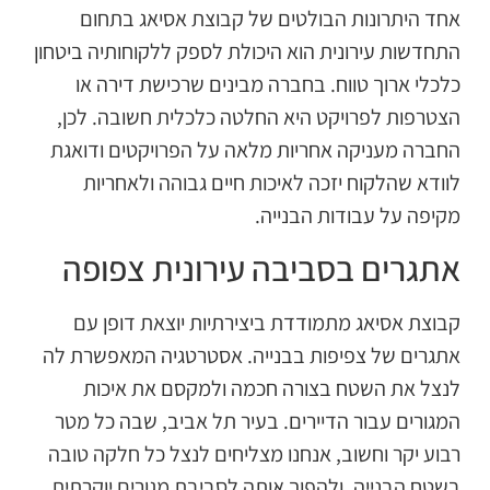
חד היתרונות הבולטים של קבוצת אסיאג בתחום
תחדשות עירונית הוא היכולת לספק ללקוחותיה ביטחון
לכלי ארוך טווח. בחברה מבינים שרכישת דירה או
צטרפות לפרויקט היא החלטה כלכלית חשובה. לכן,
חברה מעניקה אחריות מלאה על הפרויקטים ודואגת
וודא שהלקוח יזכה לאיכות חיים גבוהה ולאחריות
קיפה על עבודות הבנייה.
תגרים בסביבה עירונית צפופה
בוצת אסיאג מתמודדת ביצירתיות יוצאת דופן עם
תגרים של צפיפות בבנייה. אסטרטגיה המאפשרת לה
נצל את השטח בצורה חכמה ולמקסם את איכות
מגורים עבור הדיירים. בעיר תל אביב, שבה כל מטר
בוע יקר וחשוב, אנחנו מצליחים לנצל כל חלקה טובה
שטח הבנייה, ולהפוך אותה לסביבת מגורים יוקרתית