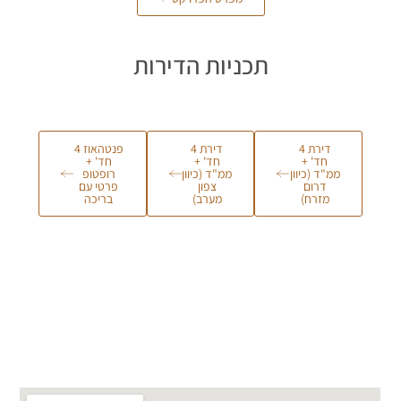
תכניות הדירות
דירת 4
דירת 4
פנטהאוז 4
חד' +
חד' +
חד' +
ממ"ד (כיוון
ממ"ד (כיוון
רופטופ
דרום
צפון
פרטי עם
מזרח)
מערב)
בריכה